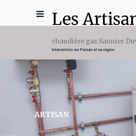
Les Artisa
chaudière gaz Saunier Du
Intervention sur Persan et sa région
ARTISAN
chaudière gaz Saunier Duval Persan