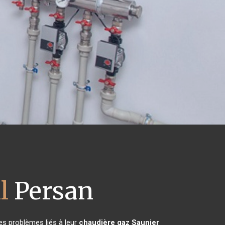
l
Persan
es problèmes liés à leur
chaudière gaz Saunier