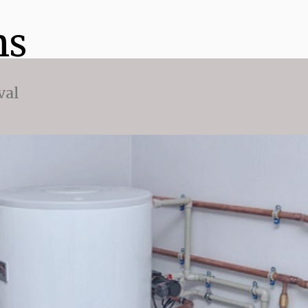
ns
val