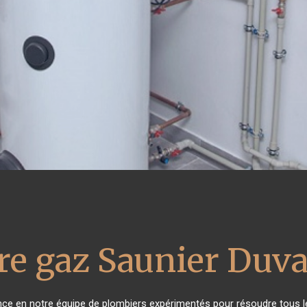
re gaz Saunier Duva
ance en notre équipe de plombiers expérimentés pour résoudre tous l