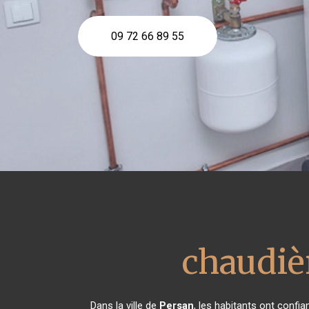
09 72 66 89 55
chaudiè
Dans la ville de
Persan
, les habitants ont confi