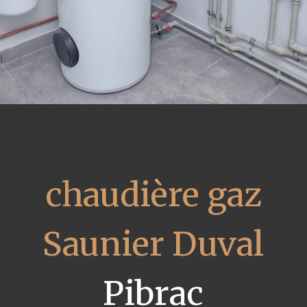
chaudière gaz
Saunier Duval
Pibrac