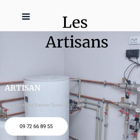
Les 
Artisans
ARTISAN
chaudière gaz Saunier Duval Ploufragan
09 72 66 89 55