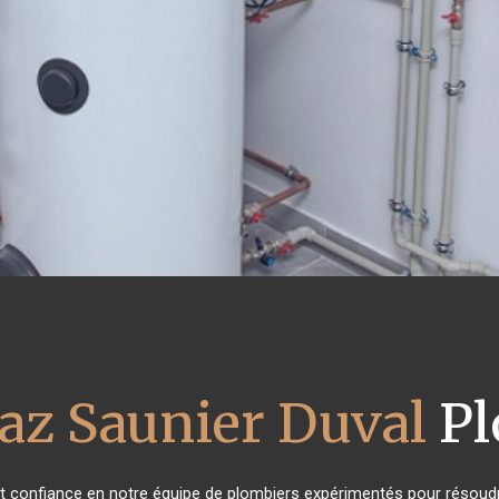
az Saunier Duval
Pl
ont confiance en notre équipe de plombiers expérimentés pour résoudr