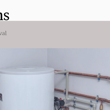
ns
val