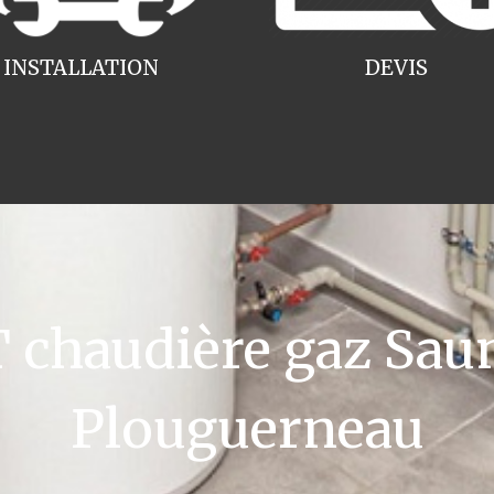
INSTALLATION
DEVIS
chaudière gaz Saun
Plouguerneau