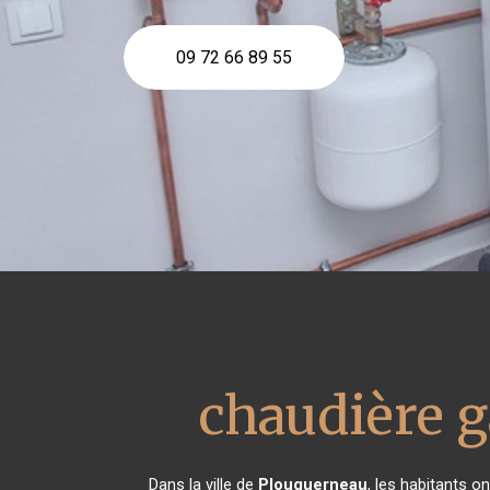
09 72 66 89 55
chaudière g
Dans la ville de
Plouguerneau
, les habitants 