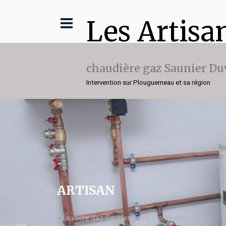
Les Artisa
chaudière gaz Saunier Du
Intervention sur Plouguerneau et sa région
ARTISAN
chaudière gaz Saunier Duval Plouguerneau