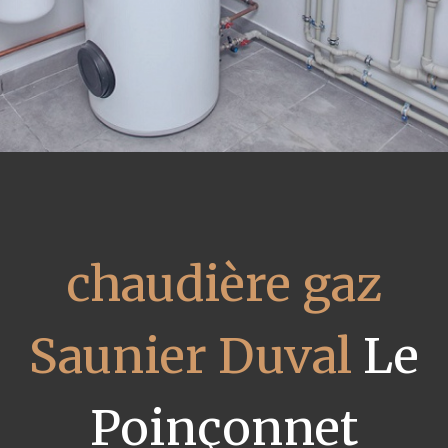
chaudière gaz
Saunier Duval
Le
Poinçonnet