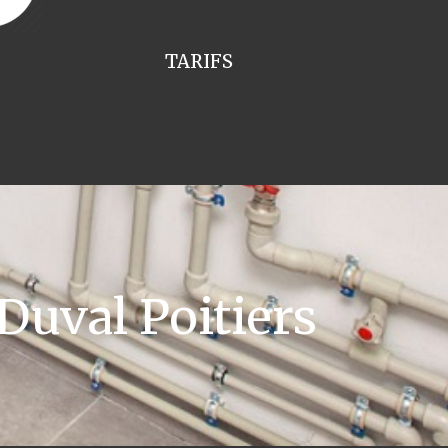
TARIFS
uval Poitiers