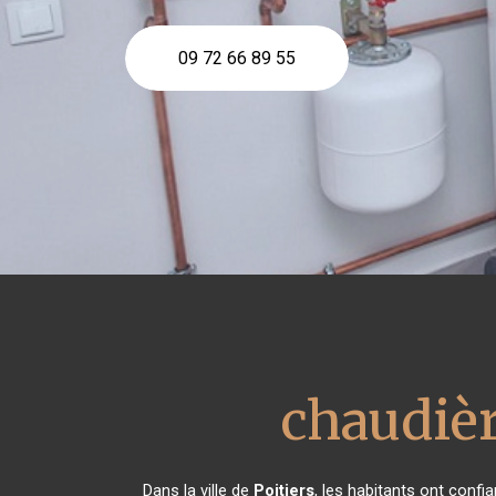
09 72 66 89 55
chaudièr
Dans la ville de
Poitiers
, les habitants ont conf