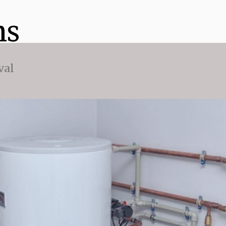
ns
val