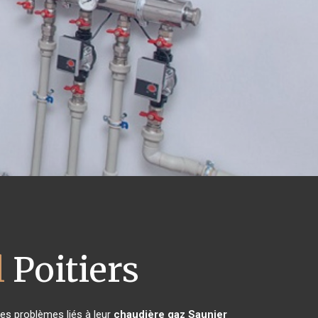
l
Poitiers
es problèmes liés à leur
chaudière gaz Saunier