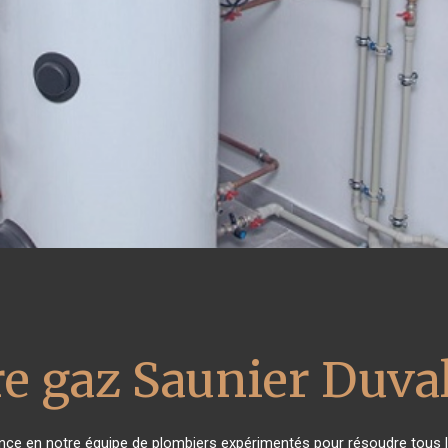
e gaz Saunier Duva
iance en notre équipe de plombiers expérimentés pour résoudre tous l