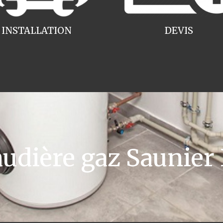
INSTALLATION
DEVIS
dière gaz Saunier D