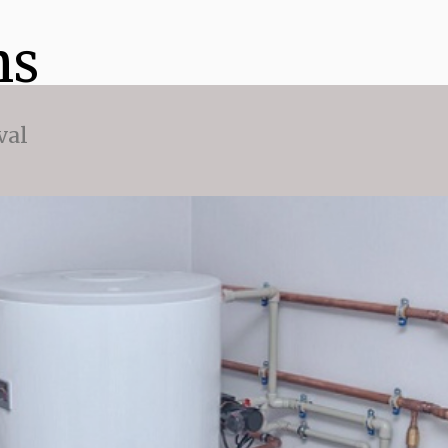
ns
val