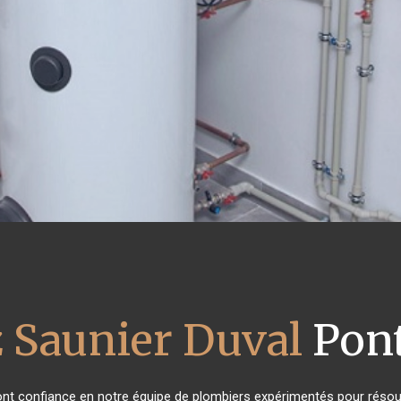
z Saunier Duval
Pont
 ont confiance en notre équipe de plombiers expérimentés pour résou