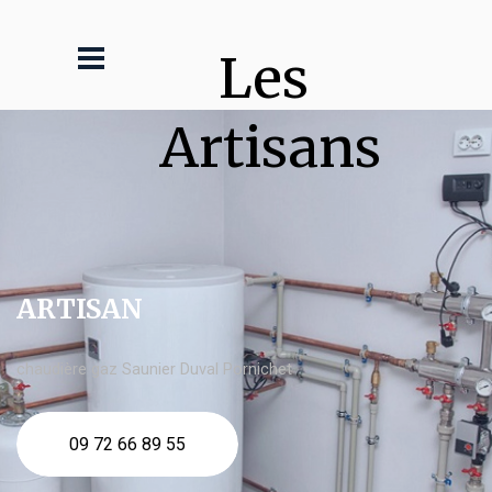
Les 
Artisans
ARTISAN
chaudière gaz Saunier Duval Pornichet
09 72 66 89 55