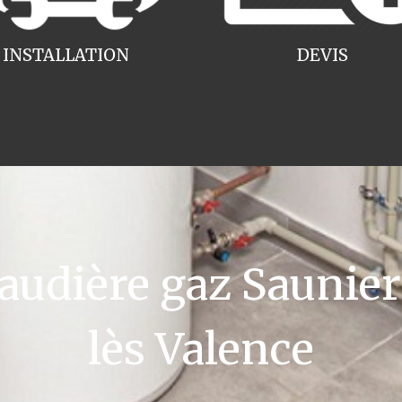
INSTALLATION
DEVIS
dière gaz Saunier
lès Valence