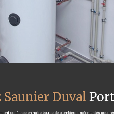
z Saunier Duval
Port
nts ont confiance en notre équipe de plombiers expérimentés pour ré