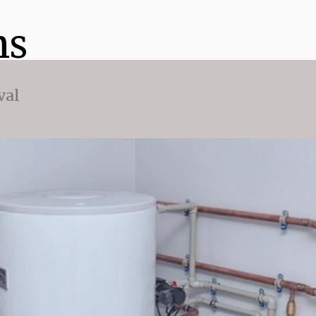
ns
val