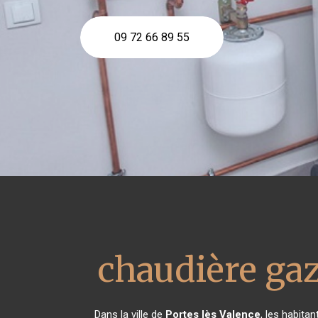
09 72 66 89 55
chaudière ga
Dans la ville de
Portes lès Valence
, les habita