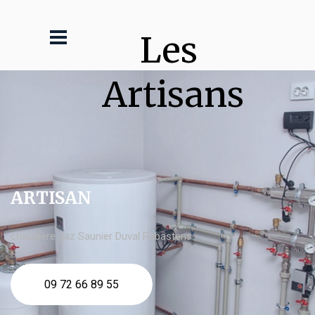
Les 
Artisans
ARTISAN
chaudière gaz Saunier Duval Rabastens
09 72 66 89 55