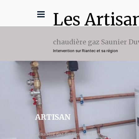
Les Artisa
chaudière gaz Saunier Du
Intervention sur Riantec et sa région
ARTISAN
chaudière gaz Saunier Duval Riantec