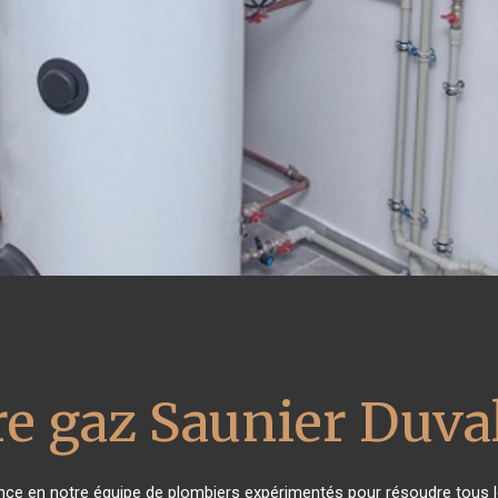
e gaz Saunier Duva
iance en notre équipe de plombiers expérimentés pour résoudre tous l