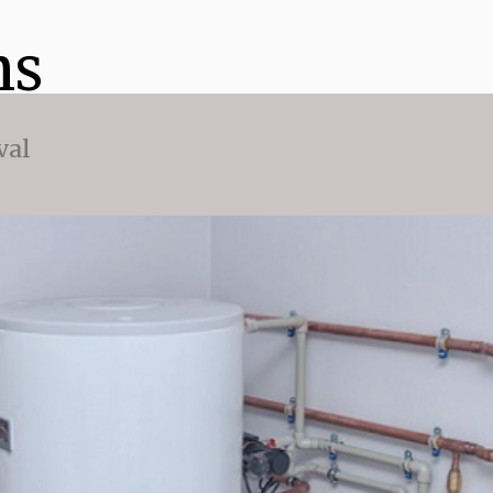
ns
val