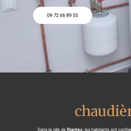
09 72 66 89 55
chaudièr
Dans la ville de
Riantec
, les habitants ont conf