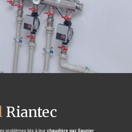
l
Riantec
es problèmes liés à leur
chaudière gaz Saunier