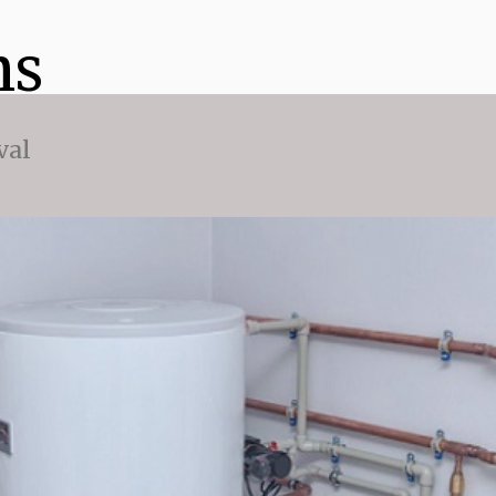
ns
val