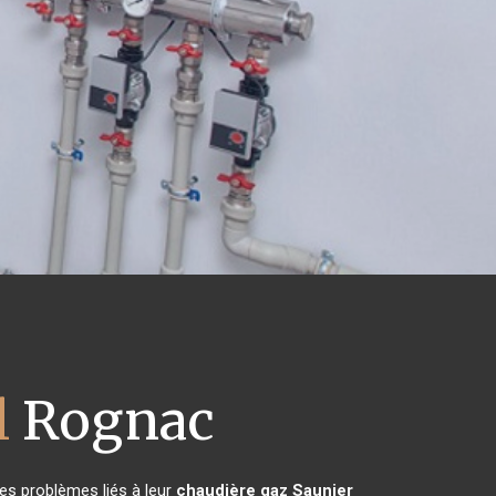
l
Rognac
es problèmes liés à leur
chaudière gaz Saunier