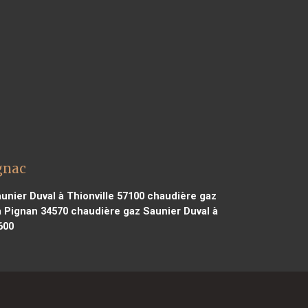
gnac
nier Duval à Thionville 57100
chaudière gaz
à Pignan 34570
chaudière gaz Saunier Duval à
600