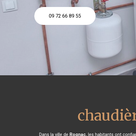
09 72 66 89 55
chaudièr
Dans la ville de
Rognac
, les habitants ont conf