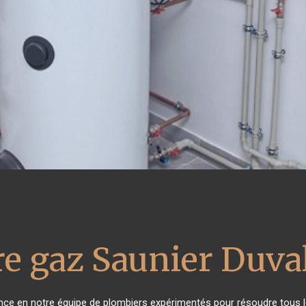
e gaz Saunier Duva
iance en notre équipe de plombiers expérimentés pour résoudre tous l