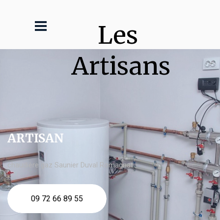
Les 
Artisans
ARTISAN
chaudière gaz Saunier Duval Romagnat
09 72 66 89 55