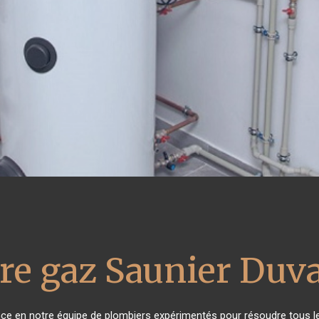
re gaz Saunier Duva
ance en notre équipe de plombiers expérimentés pour résoudre tous l