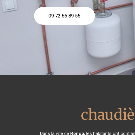
09 72 66 89 55
chaudiè
Dans la ville de
Roncq
, les habitants ont confi