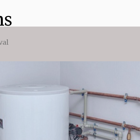
ns
val