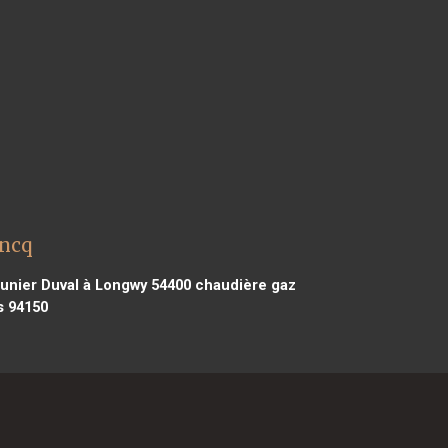
oncq
unier Duval à Longwy 54400
chaudière gaz
s 94150