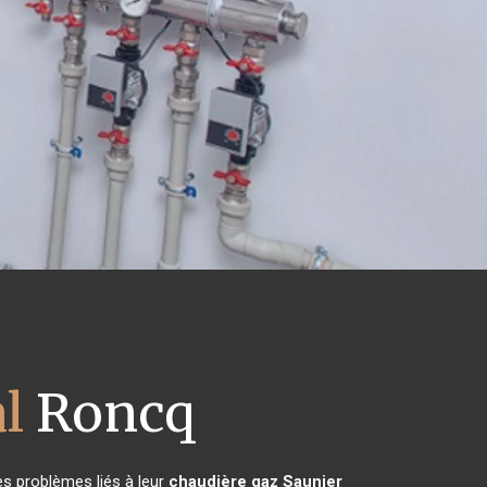
l
Roncq
es problèmes liés à leur
chaudière gaz Saunier