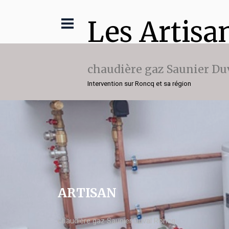
Les Artisa
chaudière gaz Saunier Du
Intervention sur Roncq et sa région
ARTISAN
chaudière gaz Saunier Duval Roncq