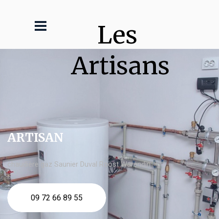
Les 
Artisans
ARTISAN
chaudière gaz Saunier Duval Roost Warendin
09 72 66 89 55