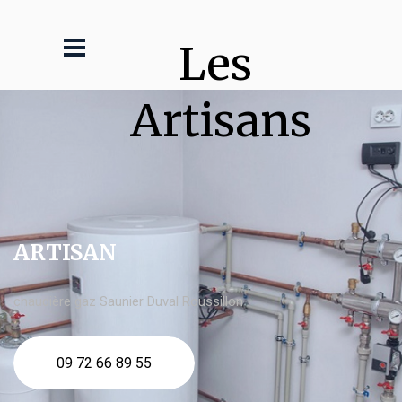
Les 
Artisans
ARTISAN
chaudière gaz Saunier Duval Roussillon
09 72 66 89 55