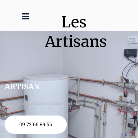
Les 
Artisans
ARTISAN
chaudière gaz Saunier Duval Rueil Malmaison
09 72 66 89 55