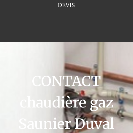
DEVIS
CONTACT
chaudière gaz
Saunier Duval