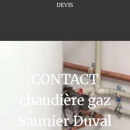
DEVIS
CONTACT
chaudière gaz
Saunier Duval