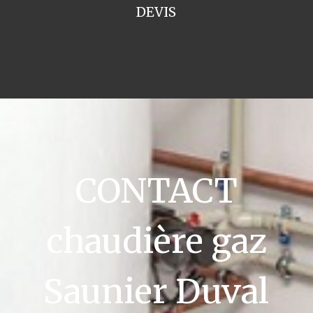
DEVIS
CONTACT
chaudière gaz
Saunier Duval