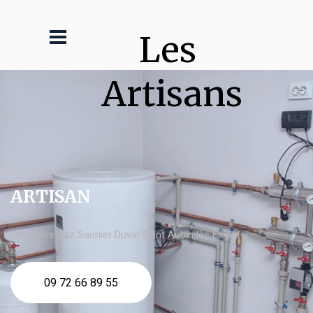
Les 
Artisans
ARTISAN
chaudière gaz Saunier Duval Saint Aubin lès Elbeuf
09 72 66 89 55