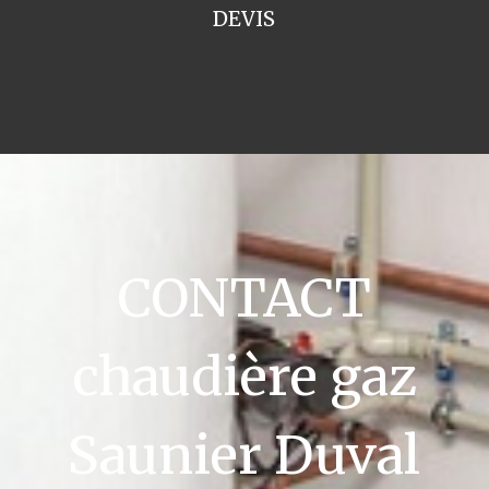
DEVIS
CONTACT
chaudière gaz
Saunier Duval