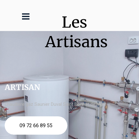
Les 
Artisans
ARTISAN
chaudière gaz Saunier Duval Saint Bonnet de Mure
09 72 66 89 55