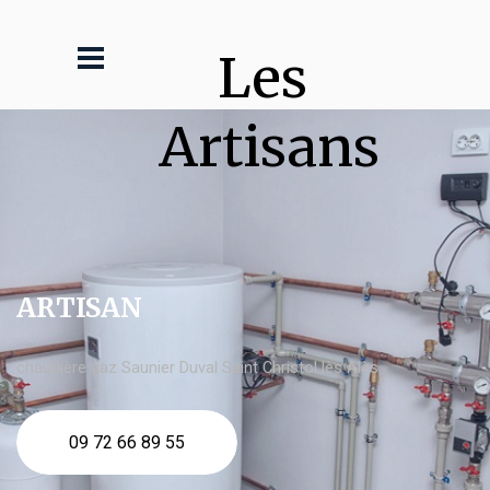
Les 
Artisans
ARTISAN
chaudière gaz Saunier Duval Saint Christol lès Alès
09 72 66 89 55