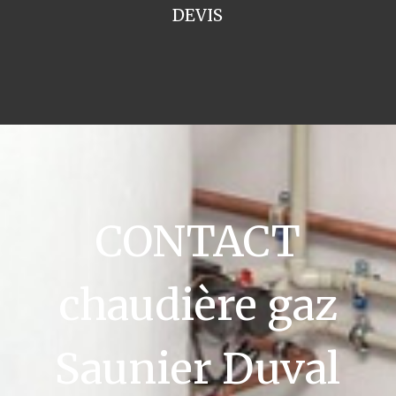
DEVIS
CONTACT
chaudière gaz
Saunier Duval