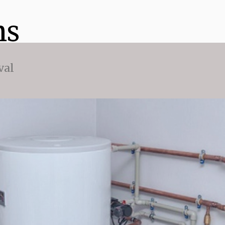
ns
val