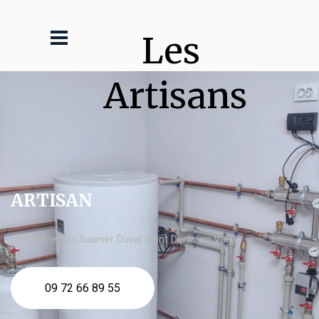
Les 
Artisans
ARTISAN
chaudière gaz Saunier Duval Saint Denis en Val
09 72 66 89 55