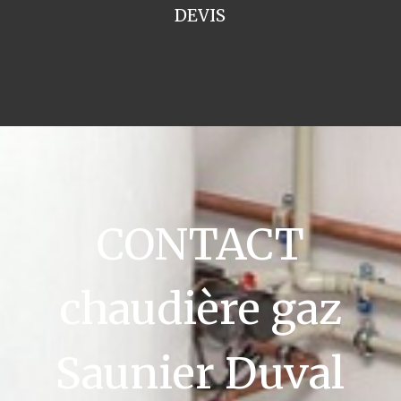
DEVIS
CONTACT
chaudière gaz
Saunier Duval