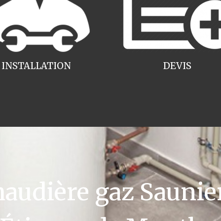
INSTALLATION
DEVIS
udière gaz Saunier