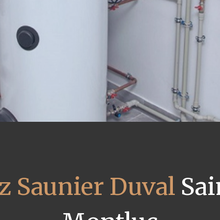
z Saunier Duval
Sai