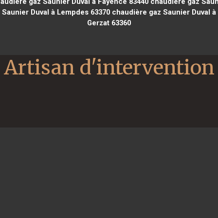
audière gaz Saunier Duval à Fayence 83440
chaudière gaz Sauni
 Saunier Duval à Lempdes 63370
chaudière gaz Saunier Duval à 
Gerzat 63360
Artisan d'intervention