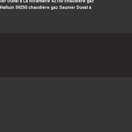
er Duval à La Ricamarie 42150
chaudière gaz
Halluin 59250
chaudière gaz Saunier Duval à