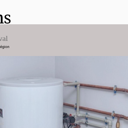
ns
val
région
luc