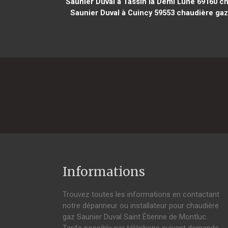
Saunier Duval à Tassin la Demi Lune 69160
ch
Saunier Duval à Cuincy 59553
chaudière gaz
Informations
Trouvez toutes les informations en contactant
notre dépanneur ou installateur pour chaudière
gaz Saunier Duval Saint Étienne de Montluc.
Tarifs possible par téléphone suivant demande,