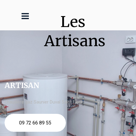
Les 
Artisans
ARTISAN
chaudière gaz Saunier Duval Saint Flour
09 72 66 89 55