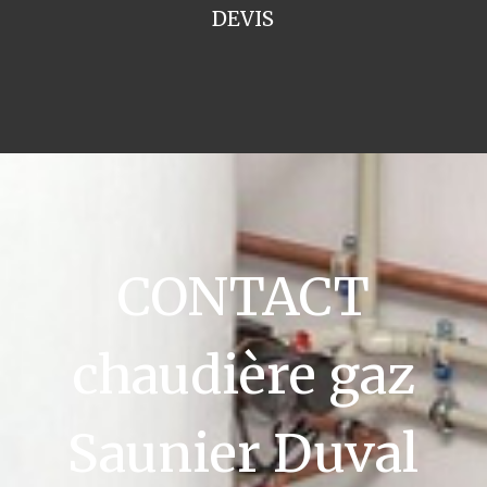
DEVIS
CONTACT
chaudière gaz
Saunier Duval