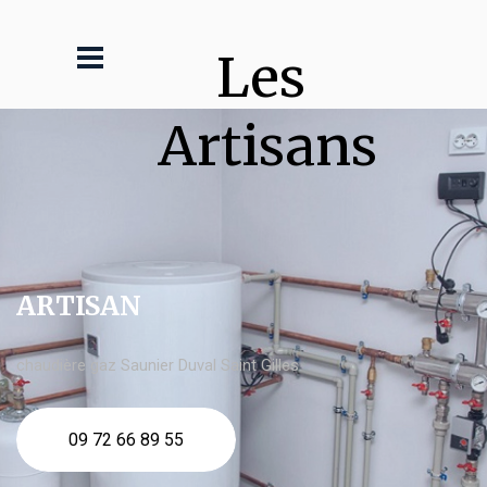
Les 
Artisans
ARTISAN
chaudière gaz Saunier Duval Saint Gilles
09 72 66 89 55