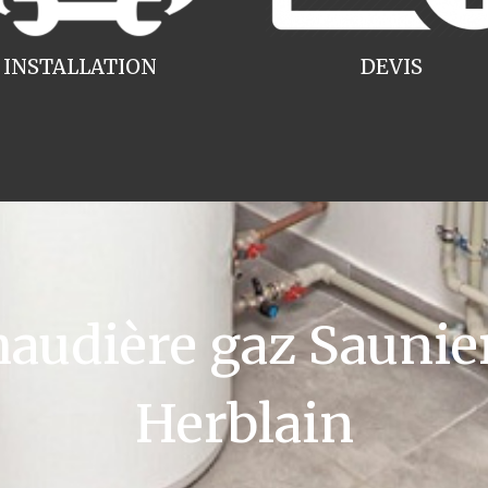
INSTALLATION
DEVIS
udière gaz Saunier
Herblain