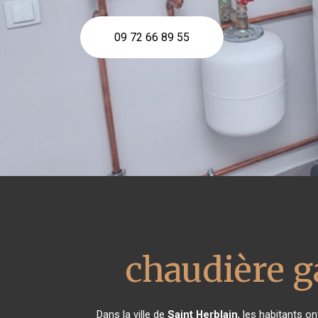
09 72 66 89 55
chaudière g
Dans la ville de
Saint Herblain
, les habitants 