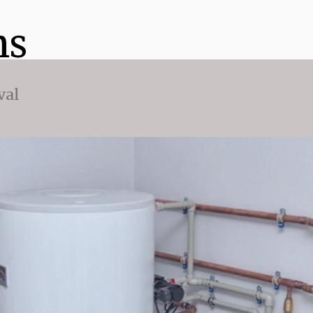
ns
val