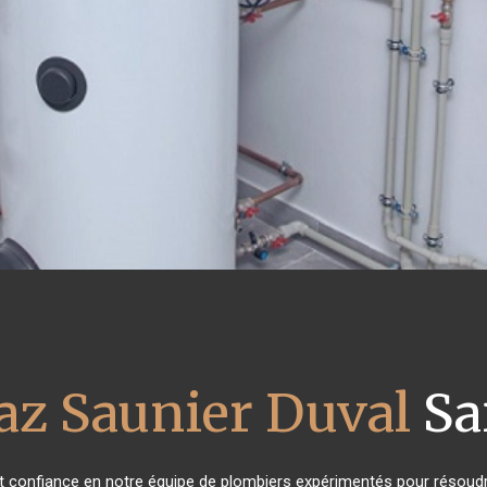
az Saunier Duval
Sa
ont confiance en notre équipe de plombiers expérimentés pour résoudr