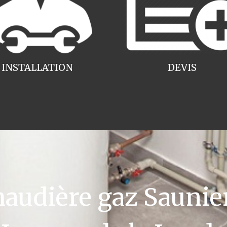
INSTALLATION
DEVIS
udière gaz Saunier