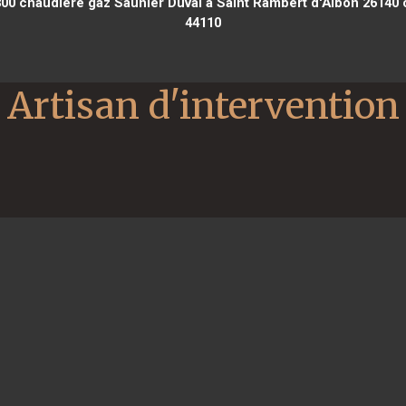
800
chaudière gaz Saunier Duval à Saint Rambert d'Albon 26140
c
44110
Artisan d'intervention