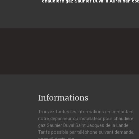
chaudière gaz Saunier Duval à Aureilhan 65
Informations
Trouvez toutes les informations en contactant
notre dépanneur ou installateur pour chaudière
gaz Saunier Duval Saint Jacques de la Lande.
Tarifs possible par téléphone suivant demande,
conseil, devis, etc.