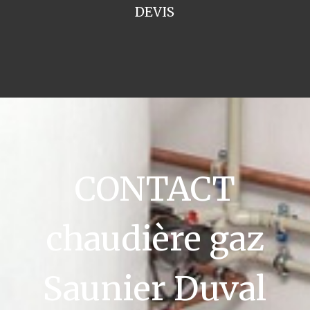
DEVIS
CONTACT
chaudière gaz
Saunier Duval