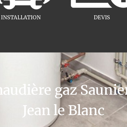
INSTALLATION
DEVIS
udière gaz Saunier
Jean le Blanc