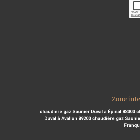
Zone inte
chaudière gaz Saunier Duval à Épinal 88000
ch
Duval à Avallon 89200
chaudière gaz Saunier
Franque