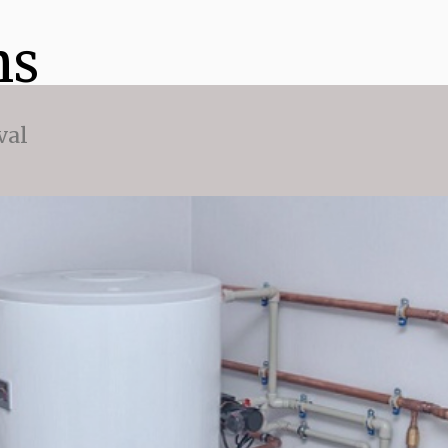
ns
val