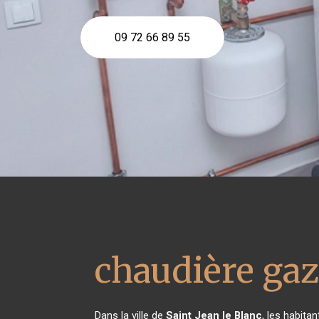
09 72 66 89 55
chaudière gaz
Dans la ville de
Saint Jean le Blanc
, les habita