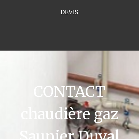
DEVIS
CONTACT
chaudière gaz
Saunier Duval