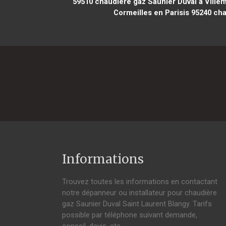
59510
chaudière gaz Saunier Duval à Ville
Cormeilles en Parisis 95240
cha
Informations
Trouvez toutes les informations en contactant
notre dépanneur ou installateur pour chaudière
gaz Saunier Duval Saint Laurent Blangy. Tarifs
possible par téléphone suivant demande,
conseil, devis, etc.