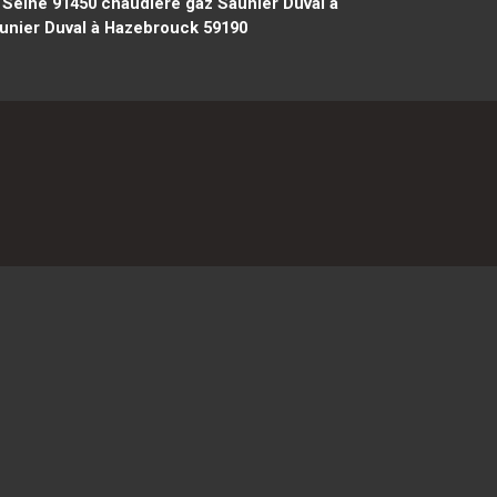
 Seine 91450
chaudière gaz Saunier Duval à
unier Duval à Hazebrouck 59190