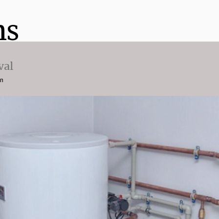
ns
val
on