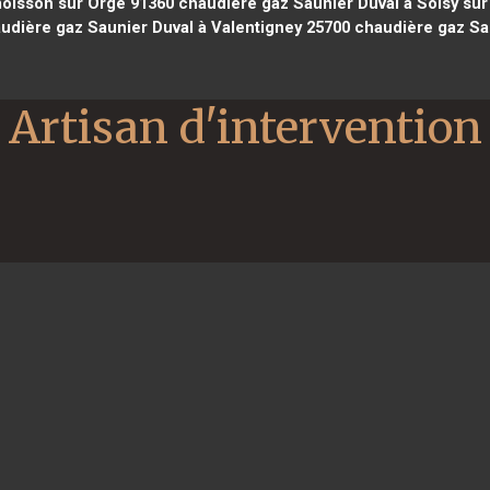
moisson sur Orge 91360
chaudière gaz Saunier Duval à Soisy sur
udière gaz Saunier Duval à Valentigney 25700
chaudière gaz Sa
Artisan d'intervention