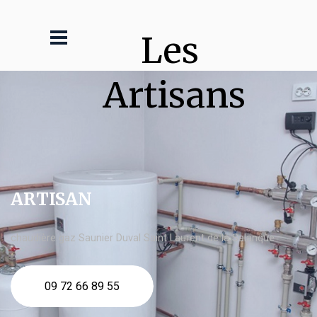
Les 
Artisans
ARTISAN
chaudière gaz Saunier Duval Saint Laurent de la Salanque
09 72 66 89 55