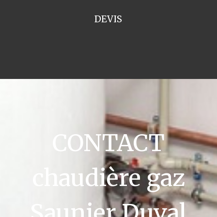
DEVIS
CONTACT
chaudière gaz
Saunier Duval