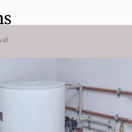
ns
val