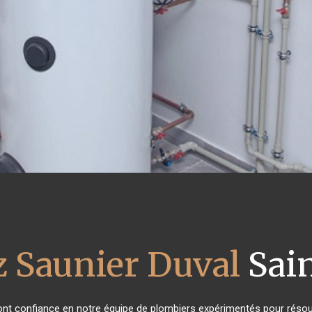
z Saunier Duval
Sain
 ont confiance en notre équipe de plombiers expérimentés pour résou