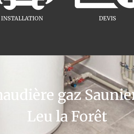
INSTALLATION
DEVIS
udière gaz Saunier
Leu la Forêt