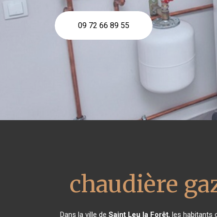
09 72 66 89 55
chaudière ga
Dans la ville de
Saint Leu la Forêt
, les habitants