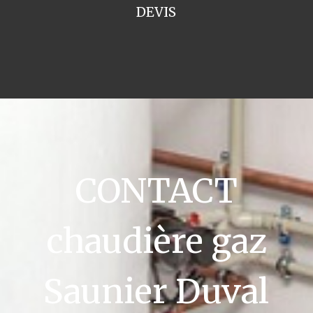
DEVIS
CONTACT
chaudière gaz
Saunier Duval