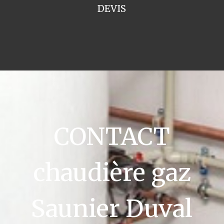
DEVIS
CONTACT
chaudière gaz
Saunier Duval