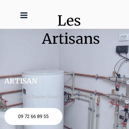
Les 
Artisans
ARTISAN
chaudière gaz Saunier Duval Saint Martin le Vinoux
09 72 66 89 55