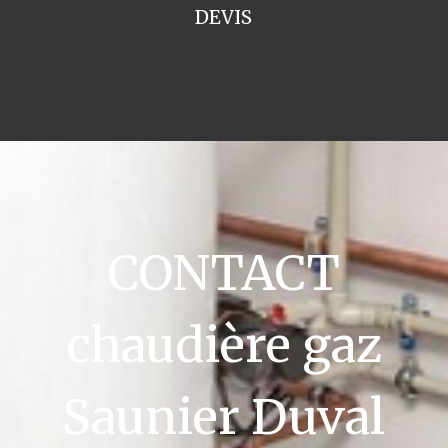
DEVIS
CONTACT
chaudière gaz
Saunier Duval