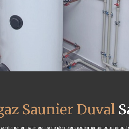
gaz Saunier Duval
S
nt confiance en notre équipe de plombiers expérimentés pour résoudre