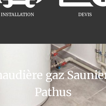
INSTALLATION
DEVIS
udière gaz Saunier
Pathus