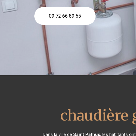
09 72 66 89 55
chaudière 
Dans la ville de
Saint Pathus
, les habitants o