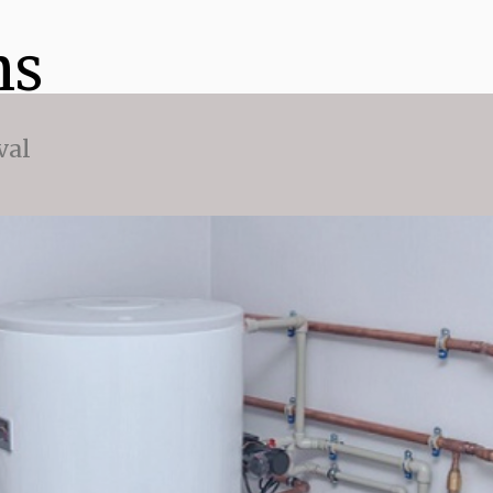
ns
val