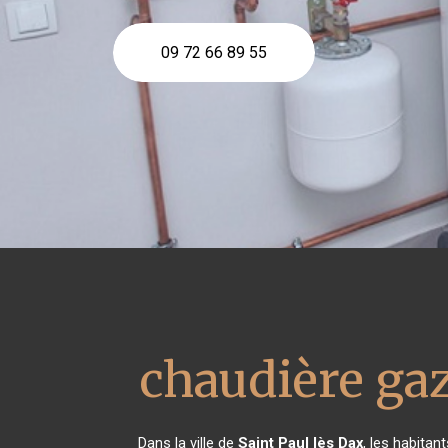
09 72 66 89 55
chaudière ga
Dans la ville de
Saint Paul lès Dax
, les habita