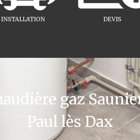
INSTALLATION
DEVIS
udière gaz Saunier
Paul lès Dax