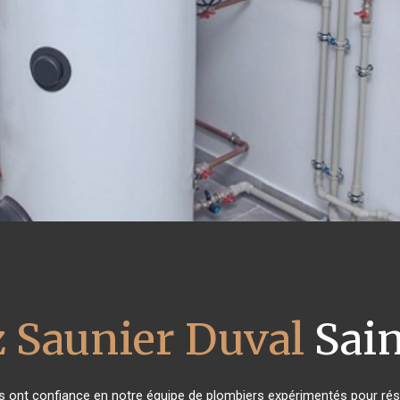
z Saunier Duval
Sain
nts ont confiance en notre équipe de plombiers expérimentés pour rés