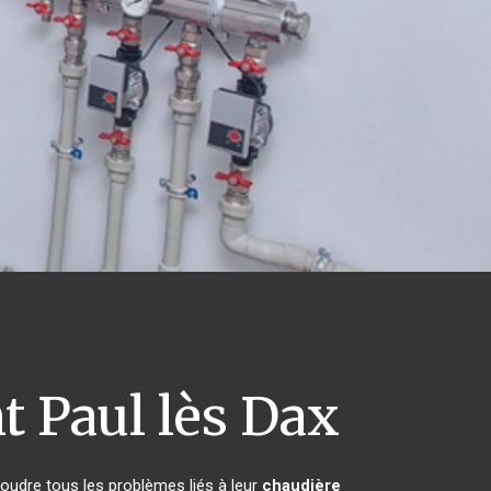
t Paul lès Dax
oudre tous les problèmes liés à leur
chaudière