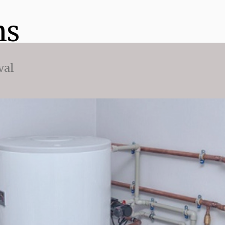
ns
val