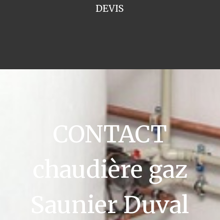
DEVIS
CONTACT
chaudière gaz
Saunier Duval