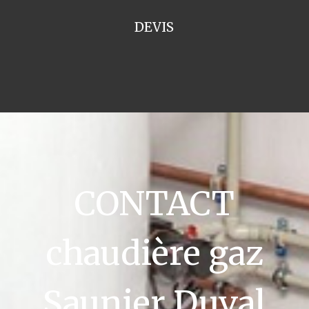
DEVIS
CONTACT
chaudière gaz
Saunier Duval