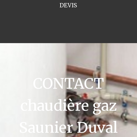
DEVIS
CONTACT
chaudière gaz
Saunier Duval