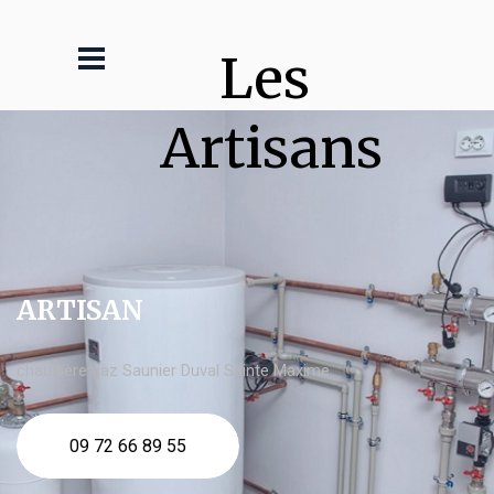
Les 
Artisans
ARTISAN
chaudière gaz Saunier Duval Sainte Maxime
09 72 66 89 55