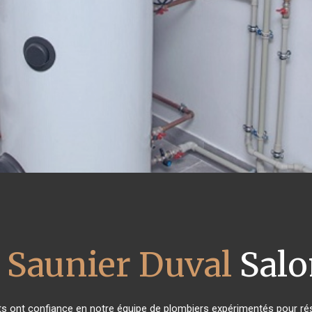
 Saunier Duval
Salo
nts ont confiance en notre équipe de plombiers expérimentés pour ré