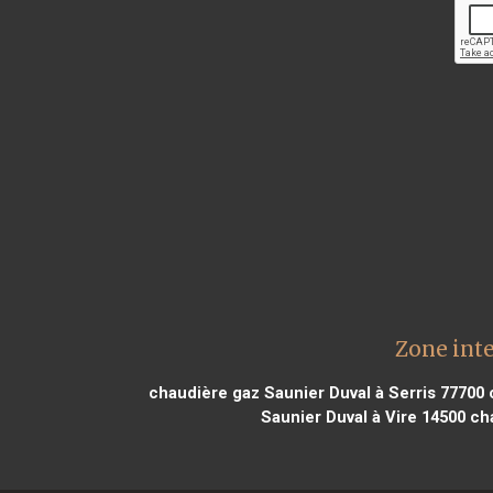
Zone int
chaudière gaz Saunier Duval à Serris 77700
c
Saunier Duval à Vire 14500
cha