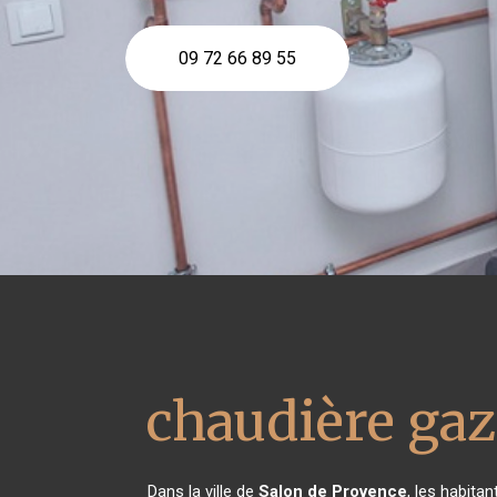
09 72 66 89 55
chaudière gaz
Dans la ville de
Salon de Provence
, les habita