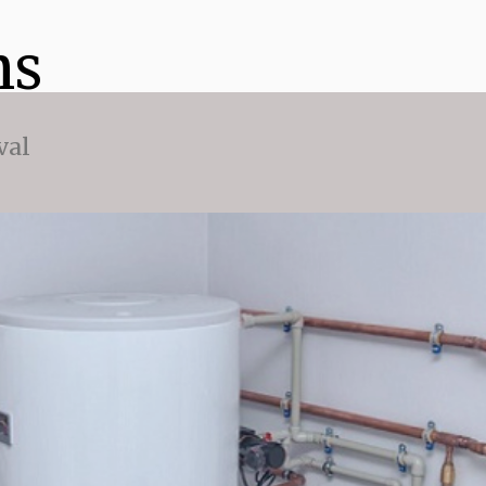
ns
val