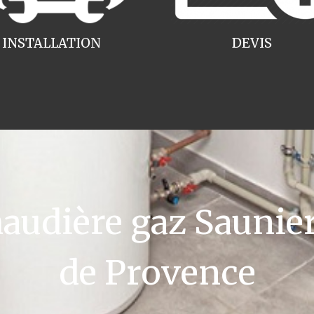
INSTALLATION
DEVIS
udière gaz Saunier
de Provence