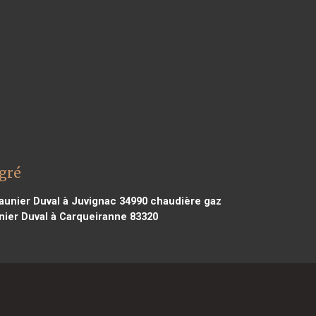
gré
unier Duval à Juvignac 34990
chaudière gaz
ier Duval à Carqueiranne 83320