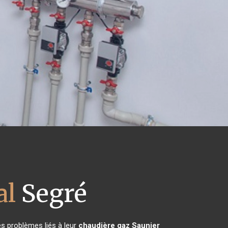
al
Segré
es problèmes liés à leur
chaudière gaz Saunier