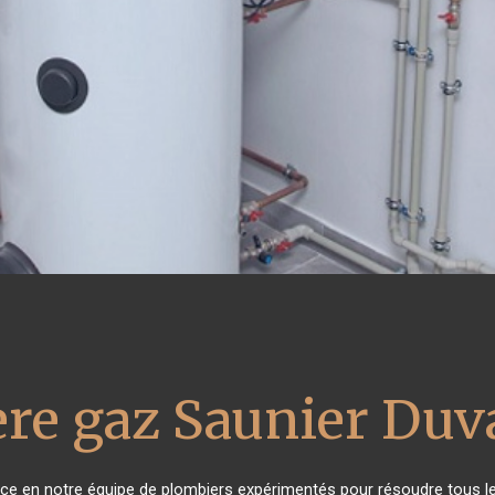
re gaz Saunier Duv
ance en notre équipe de plombiers expérimentés pour résoudre tous l