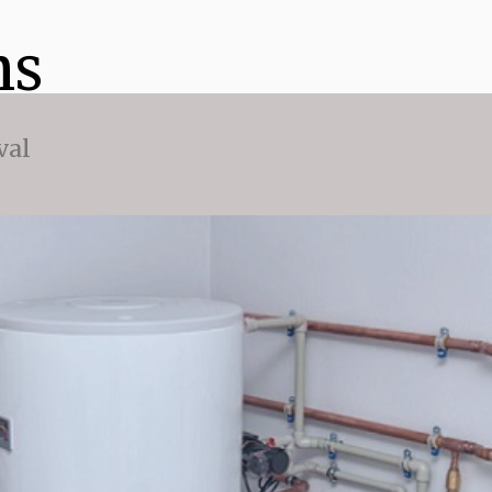
ns
val