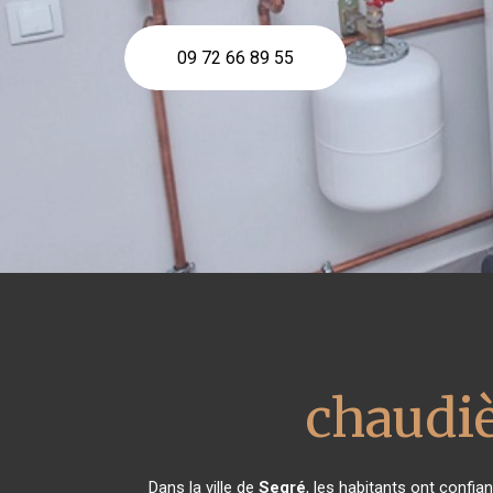
09 72 66 89 55
chaudiè
Dans la ville de
Segré
, les habitants ont confi