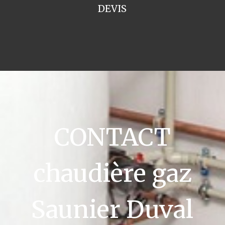
DEVIS
CONTACT
chaudière gaz
Saunier Duval