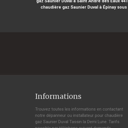
gaz Saunier Duval à Saint André des Eaux 441
chaudière gaz Saunier Duval à Épinay sous
Informations
Trouvez toutes les informations en contactant
notre dépanneur ou installateur pour chaudière
gaz Saunier Duval Tassin la Demi Lune. Tarifs
possible par téléphone suivant demande,