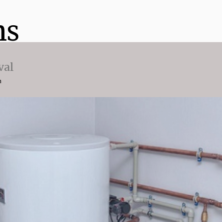
ns
val
n