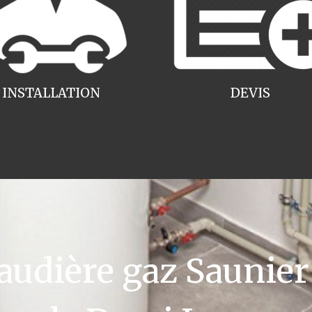
INSTALLATION
DEVIS
dière gaz Saunier