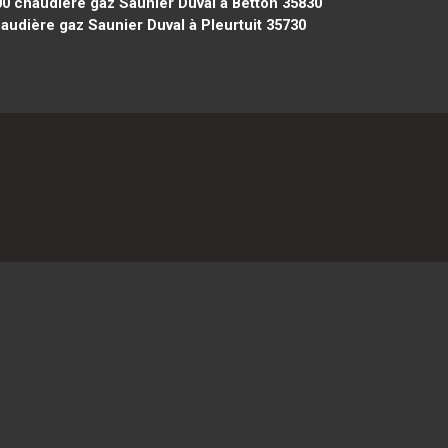
00
chaudière gaz Saunier Duval à Betton 35830
audière gaz Saunier Duval à Pleurtuit 35730