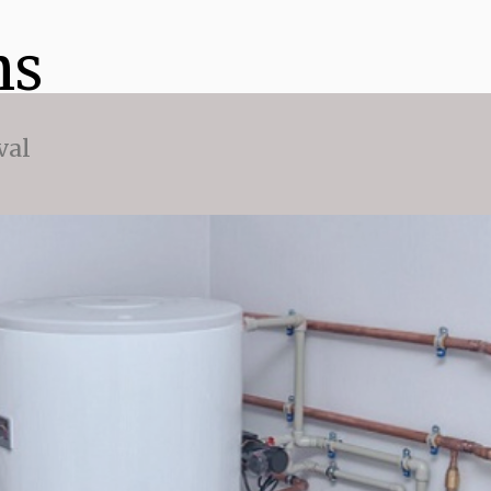
ns
val