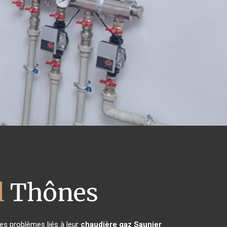
l
Thônes
es problèmes liés à leur
chaudière gaz Saunier