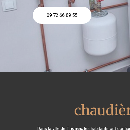
09 72 66 89 55
chaudièr
Dans la ville de
Thônes
, les habitants ont conf