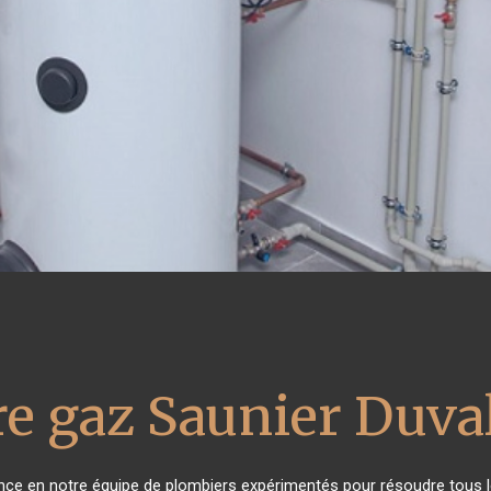
e gaz Saunier Duva
iance en notre équipe de plombiers expérimentés pour résoudre tous l